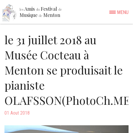
Amis
Festival
les
du
de
MENU
Musique
Menton
de
le 31 juillet 2018 au
Musée Cocteau à
Menton se produisait le
pianiste
OLAFSSON(PhotoCh.ME
01 Aout 2018