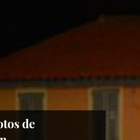
otos de
on