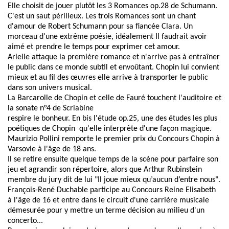
Elle choisit de jouer plutôt les 3 Romances op.28 de Schumann.
C'est un saut périlleux. Les trois Romances sont un chant
d'amour de Robert Schumann pour sa fiancée Clara. Un
morceau d'une extrême poésie, idéalement Il faudrait avoir
aimé et prendre le temps pour exprimer cet amour.
Arielle attaque la première romance et n'arrive pas à entraîner
le public dans ce monde subtil et envoûtant.
Chopin lui convient
mieux et au fil des œuvres elle arrive à transporter le public
dans son univers musical.
La Barcarolle de Chopin et celle de Fauré touchent l'auditoire et
la sonate n°4 de Scriabine
respire le bonheur. En bis l'étude op.25, une des études les plus
poétiques de Chopin qu'elle interprète d'une façon magique.
Maurizio Pollini remporte le premier prix du Concours Chopin à
Varsovie à l'âge de 18 ans.
Il se retire ensuite quelque temps de la scène pour parfaire son
jeu et agrandir son répertoire, alors que Arthur Rubinstein
membre du jury dit de lui "Il joue mieux qu’aucun d’entre nous".
François-René Duchable participe au Concours Reine Elisabeth
à l'âge de 16 et entre dans le circuit d'une carrière musicale
démesurée pour y mettre un terme décision au milieu d'un
concerto...