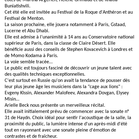
côtés de Martha Argerich, Hélène Grimaud et de Khatia
Buniatishvili.
Cet été elle est invitée au Festival de la Roque d'Anthéron et au
Festival de Menton.
La saison prochaine, elle jouera notamment à Paris, Gstaad,
Lucerne et Abu Dhabi.
Elle est admise à l’unanimité à 14 ans au Conservatoire national
supérieur de Paris, dans la classe de Claire Désert. Elle
bénéficie aussi des conseils de Stephen Kovacevich à Londres et
de Momo Kodama à Paris.
La voie semble tracée...
Le public est toujours fasciné de découvrir un jeune talent avec
des qualités techniques exceptionnelles.
C'est surtout en Russie qu'on avait la tendance de pousser dès
leur plus jeune âge les musiciens dans la "cage aux lions" :
Evgeny KIssin, Alexander Malofeev, Alexandra Dovgan, Elysey
Misin…
Arielle Beck nous présente un merveilleux récital.
Elle avait initialement prévu de commencer avec la sonate n°
31 de Haydn. Choix idéal pour sentir l'acoustique de la salle, la
proximité du public, la lumière intense d'un après-midi d'été
tout en rayonnant avec une sonate pleine d'émotion de
contrastes et de fraîcheur.